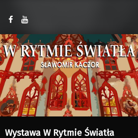
Sławomir Kaczor
Sławomir Kaczor
W Rytmie Światła – miasto wyobrażone
Wystawa W Rytmie Światła