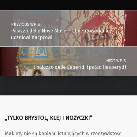
Post navigation
PREVIOUS WPIS
Palazzo delle Nove Muse – Utalentowanemu
uczniowi Kacprowi
NEXT WPIS
Il palazzo delle Esperidi (pałac Hesperyd)
„TYLKO BRYSTOL, KLEJ I NOŻYCZKI”
Makiety nie są kopiami istniejących w rzeczywistości