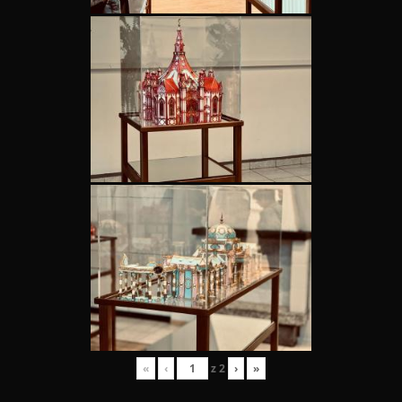
«
‹
z
2
›
»
Skip back to main navigation