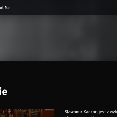
ut Me
ie
Sławomir Kaczor
, jest z wy