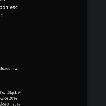
 ponieść
ec
, Muzeum w
 [w:]„Śląsk w
wice 2014
ice XII 2014