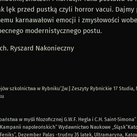
k lęk przed pustką czyli horror vacui. Dajmy
 temu karnawałowi emocji i zmysłowości wob
ecnego modernistycznego postu.
rch. Ryszard Nakonieczny
ejów szkolnictwa w Rybniku”,[w:] Zeszyty Rybnickie 17 Studia
ku
państwa w myśli filozoficznej G.W.F. Hegla i C.H. Saint-Simona”
 Kampanii napoleońskich” Wydawnictwo Naukowe „Śląsk”Kato
 Feniks”, Dezember Palas -trudny 35 latek, Ultramaryna, Katow