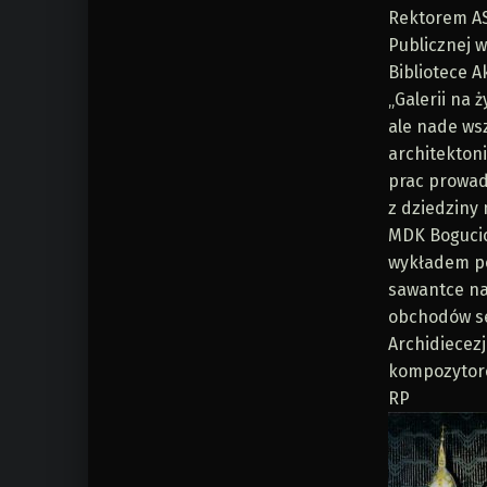
Rektorem AS
Publicznej w
Bibliotece A
„Galerii na ż
ale nade ws
architekton
prac prowadz
z dziedziny 
MDK Bogucic
wykładem po
sawantce na
obchodów se
Archidiecez
kompozytor
RP