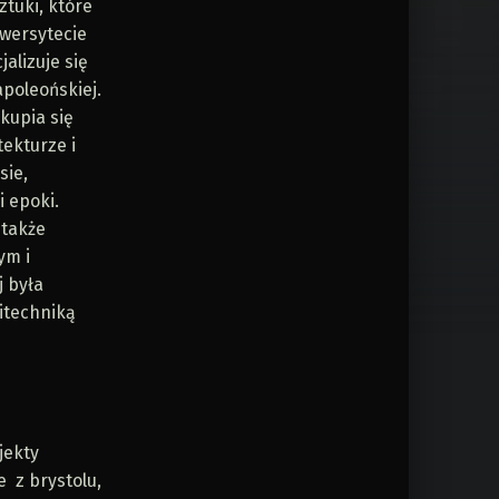
ztuki, które
iwersytecie
alizuje się
apoleońskiej.
kupia się
ekturze i
sie,
i epoki.
 także
ym i
 była
itechniką
h
jekty
e z brystolu,