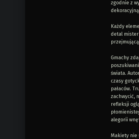
zgodnie z w
dekoracyjną,
Każdy eleme
detal mister
przejmującą
Gmachy zdaj
poszukiwani
świata. Auto
czasy gotyck
pałaców. Tru
zachwycić, 
refleksji og
płomienisteg
alegorii wnę
Makiety nie 