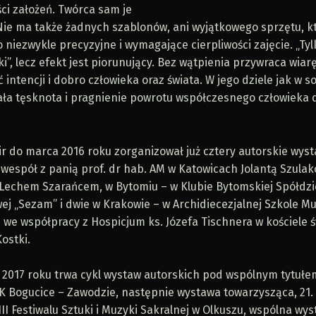
ci założeń. Twórca sam je
 Nie ma także żadnych szablonów, ani wyjątkowego sprzętu, k
o niezwykle precyzyjne i wymagające cierpliwości zajęcie. „Tyl
zki”, lecz efekt jest piorunujący. Bez wątpienia przywraca wiar
 intencji i dobro człowieka oraz świata. W jego dziele jak w 
cała tęsknota i pragnienie powrotu współczesnego człowieka 
r do marca 2016 roku zorganizował już cztery autorskie wyst
 wespół z panią prof. dr hab. AM w Katowicach Jolantą Szula
r Lechem Szarańcem, w Bytomiu – w Klubie Bytomskiej Spółdzi
j „Sezam” i dwie w Krakowie – w Archidiecezjalnej Szkole Muzy
 we współpracy z Hospicjum ks. Józefa Tischnera w kościele ś
ostki.
 2017 roku trwa cykl wystaw autorskich pod wspólnym tytułe
K Bogucice – Zawodzie, następnie wystawa towarzysząca, 21. 
e III Festiwalu Sztuki i Muzyki Sakralnej w Olkuszu, wspólna wy