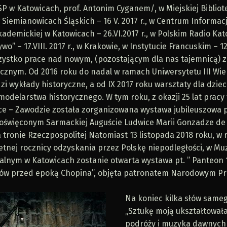
P w Katowicach, prof. Antonim Cyganem/, w Miejskiej Bibliot
 Siemianowicach Śląskich – 16 V. 2017 r., w Centrum Informac
kademickiej w Katowicach – 26.VI.2017 r., w Polskim Radio Kat
ywo” – 17.VIII. 2017 r., w Krakowie, w Instytucie Francuskim – 12.
zystko prace nad nowym, (pozostającym dla nas tajemnicą) 
icznym. Od 2016 roku do nadal w ramach Uniwersytetu III Wie
i wykłady historyczne, a od IX 2017 roku warsztaty dla dziec
modelarstwa historycznego. W tym roku, z okazji 25 lat pracy 
e – Zawodzie została zorganizowana wystawa jubileuszowa 
święconym Sarmackiej Auguście Ludwice Marii Gonzadze de
 tronie Rzeczpospolitej Natomiast 13 listopada 2018 roku, w
tnej rocznicy odzyskania przez Polskę niepodległości, w M
jalnym w Katowicach zostanie otwarta wystawa pt. ” Panteon 
ów przed epoką Chopina”, objęta patronatem Narodowym P
Na koniec kilka słów sameg
„Sztukę moją ukształtował
podróży i muzyka dawnych