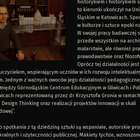
historykiem i historykiem s
to kierunki ukończył na Un
Śląskim w Katowicach. Specj
w kulturze i sztuce epoki n
W swojej pracy badawczej s
przede wszystkim na archit
malarstwie, ale również pra
prawodawstwie oraz filozofi
Oprócz tej działalności jest
czycielem, wspierającym uczniów w ich rozwoju intelektualn
m. Jednym z ważnych owoców jego działalności pedagogicznej
między Górnośląskim Centrum Edukacyjnym w Gliwicach i Pol
iwicach reprezentowaną przez dr Krzysztofa Gronia w ramac
 Design Thinking oraz realizacji projektów innowacji w skali
owej”.
spotkania z tą dziedziną sztuki są wspaniałe, autorskie pro
ralnych i użyteczności publicznej. Makiety tychże, wznoszon