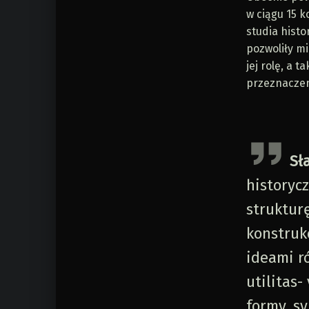
w ciągu 15 k
studia histo
pozwoliły mi
jej rolę, a 
przeznaczeni
Sł
historyc
strukturę
konstruk
ideami r
utilitas
formy, sy