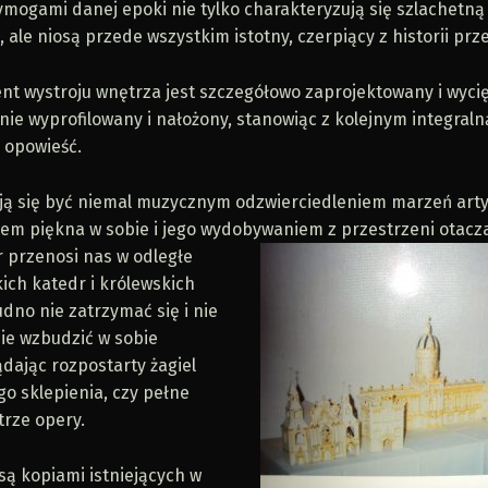
ymogami danej epoki nie tylko charakteryzują się szlachetną
 ale niosą przede wszystkim istotny, czerpiący z historii prz
nt wystroju wnętrza jest szczegółowo zaprojektowany i wycię
nie wyprofilowany i nałożony, stanowiąc z kolejnym integraln
 opowieść.
ą się być niemal muzycznym odzwierciedleniem marzeń arty
em piękna w sobie i jego wydob
ywaniem z przestrzeni otacz
r przenosi nas w odległe
ich katedr i królewskich
dno nie zatrzymać się i nie
nie wzbudzić w sobie
lądając rozpostarty żagiel
o sklepienia, czy pełne
trze opery.
są kopiami istniejących w