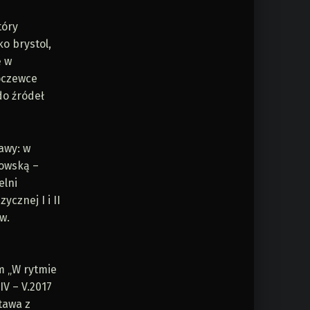
tóry
ko brystol,
ę w
soczewce
do źródeł
awy: w
kowską –
elni
cznej I i II
w.
m „W rytmie
IV – V.2017
stawa z