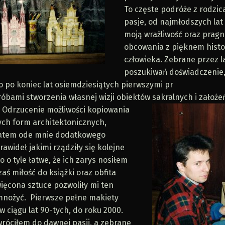
To częste podróże z rodzica
pasje, od najmłodszych la
moją wrażliwość oraz pragn
obcowania z pięknem histor
człowieka. Zebrane przez l
poszukiwań doświadczenie
 po koniec lat osiemdziesiątych pierwszymi pr
róbami stworzenia własnej wizji obiektów sakralnych i założe
 Odrzucenie możliwości
kopiowania
cych form architektonicznych,
atem ode mnie dodatkowego
rawideł jakimi rządziły się kolejne
to o tyle łatwe, że ich zarys nosiłem
zaś miłość do książki oraz obfita
ięcona sztuce pozwoliły mi ten
nożyć. Pierwsze pełne makiety
 ciągu lat 90-tych, do roku 2000.
róciłem do dawnej pasji, a zebrane