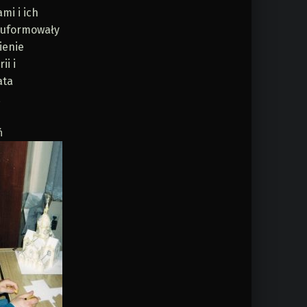
mi i ich
t uformowały
ienie
ii i
ata
,
ń