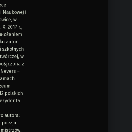
ece
ji Naukowej i
owice, w
 X. 2017 r.,
założeniem
ku autor
i szkolnych
twórczej, w
połączona z
 Nevers –
 ramach
uzeum
12 polskich
rezydenta
o autora:
a poezja
 mistrzów.