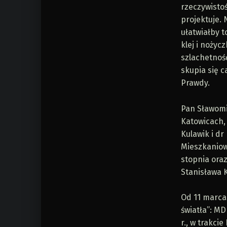
rzeczywistoś
projektuje.
ułatwiałby t
klej i nożyc
szlachetność
skupia się 
Prawdy.
Pan Sławomi
Katowicach,
Kulawik i d
Mieszkaniowe
stopnia oraz
Stanisława K
Od 11 marca
światła”: MD
r., w trakci