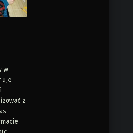
y w
nuje
i
mizować z
as-
ymacie
nic