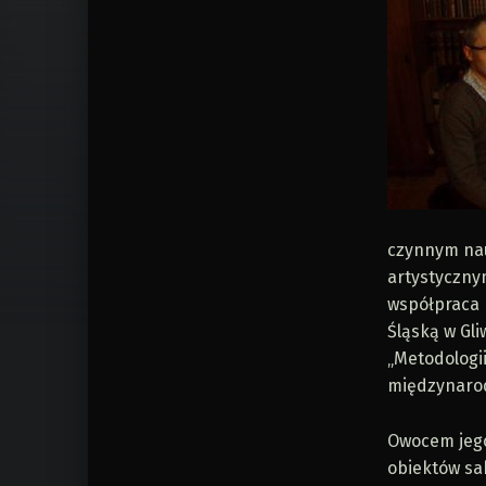
czynnym nau
artystyczny
współpraca 
Śląską w Gl
„Metodologii
międzynarod
Owocem jego 
obiektów sak