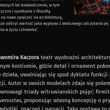
olejnych lat doświadczenie, w tym
ryczne i spotkanie z filozofią
 na nowo spojrzeć na architekturę,
także odkryć wartość jaka wypływa z właściwego odczytania jej
a w życiu człowieka”.
awomira Kaczora
teatr wyobraźni architektur
znym kostiumie, gdzie detal i ornament poko
 dzieła, uwalniając się spod dyktatu funkcji 
cji. Autor w swoich modelach zdaje się pole
ównowagi triady witruwianskich pojęć: firmit
- venustas, proponując własną koncepcję o pr
mboliki, znaczeń i narracji. Taka postawa to 