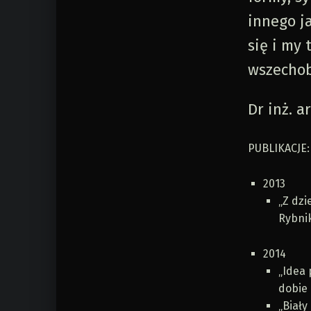
innego ja
się i my
wszechob
Dr inż. a
PUBLIKACJE:
2013
„Z dzi
Rybni
2014
„Idea 
dobie
„Biały