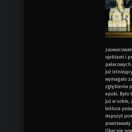
zaowocowało
ojektami i p
pałacowych.
już istnieją
wymagało z
zgłębienia p
epoki. Było 
już w sobie, 
lektura pośw
depozyt pom
powstawały w
Obecnie pow