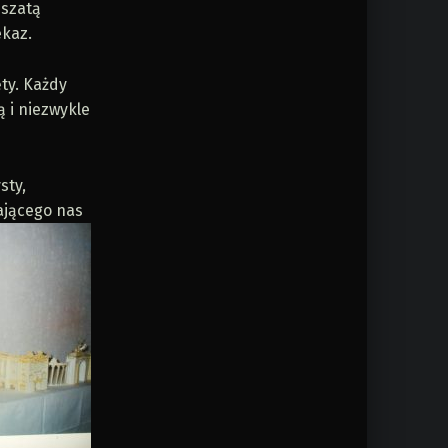
 szatą
ekaz.
ty. Każdy
ą i niezwykle
sty,
ającego nas