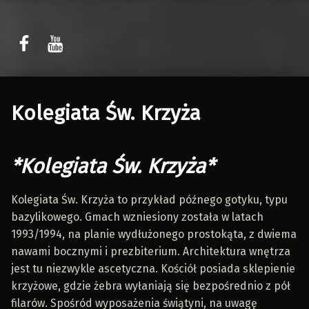
Sławomir Kaczor
Sławomir Kaczor
W Rytmie Światła – miasto wyobrażone
Kolegiata Św. Krzyża
*Kolegiata Św. Krzyża*
Kolegiata Św. Krzyża to przykład późnego gotyku, typu
bazylikowego. Gmach wzniesiony została w latach
1993/1994, na planie wydłużonego prostokąta, z dwiema
nawami bocznymi i prezbiterium. Architektura wnętrza
jest tu niezwykle ascetyczna. Kościół posiada sklepienie
krzyżowe, gdzie żebra wyłaniają się bezpośrednio z pół
filarów. Spośród wyposażenia świątyni, na uwagę