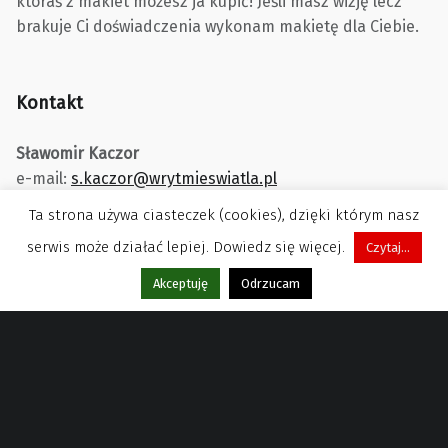
któraś z makiet możesz ja kupić! Jeśli masz wizję lecz
brakuje Ci doświadczenia wykonam makietę dla Ciebie.
Kontakt
Sławomir Kaczor
e-mail:
s.kaczor@wrytmieswiatla.pl
Ta strona używa ciasteczek (cookies), dzięki którym nasz
serwis może działać lepiej. Dowiedz się więcej.
Czytaj...
Menu
Akceptuję
Odrzucam