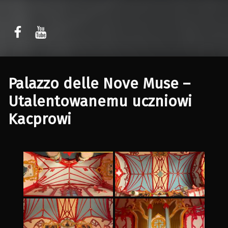
Sławomir Kaczor
Sławomir Kaczor
W Rytmie Światła – miasto wyobrażone
Palazzo delle Nove Muse –
Utalentowanemu uczniowi
Kacprowi