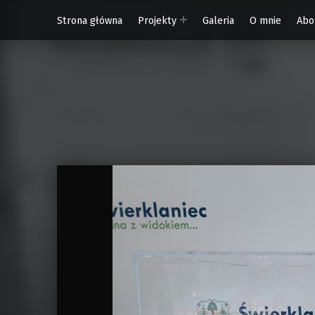
Strona główna
Projekty
Galeria
O mnie
Abo
W Rytmie Światła – miasto wyobrażone