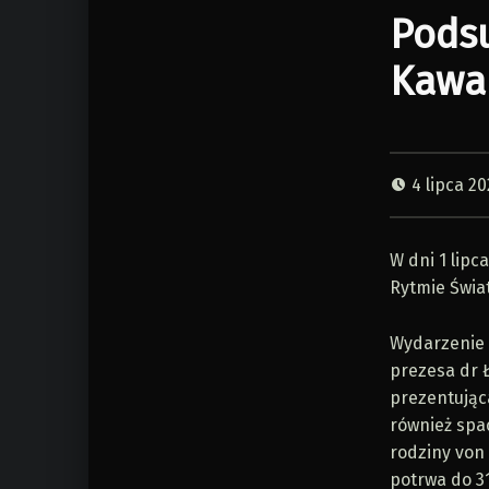
Pods
Kawal
4 lipca 20
W dni 1 lipc
Rytmie Świat
Wydarzenie 
prezesa dr 
prezentująca
również spac
rodziny von
potrwa do 31