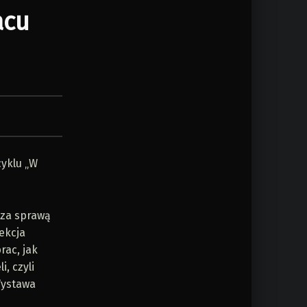
acu
cyklu „W
 za sprawą
ekcja
rac, jak
, czyli
Wystawa