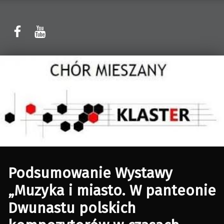
Sławomir Kaczor
Sławomir Kaczor
W Rytmie Światła – miasto wyobrażone
Podsumowanie Wystawy
„Muzyka i miasto. W panteonie
Dwunastu polskich