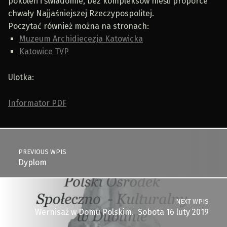
pokoleń i świadomie, bez kompleksów nieśli proporce
chwały Najjaśniejszej Rzeczypospolitej.
Poczytać również można na stronach:
Muzeum Archidiecezja Katowicka
Katowice TVP
Ulotka:
Informator PDF
Skip back to main navigation
Post navigation
PREVIOUS WPIS
Dyplom
NEXT WPIS
Wernisaż w Domu Polskim. Sobota 16 luty 2019