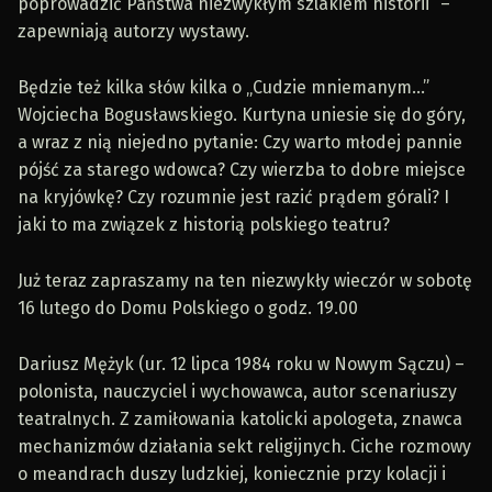
poprowadzić Państwa niezwykłym szlakiem historii” –
zapewniają autorzy wystawy.
Będzie też kilka słów kilka o „Cudzie mniemanym…”
Wojciecha Bogusławskiego. Kurtyna uniesie się do góry,
a wraz z nią niejedno pytanie: Czy warto młodej pannie
pójść za starego wdowca? Czy wierzba to dobre miejsce
na kryjówkę? Czy rozumnie jest razić prądem górali? I
jaki to ma związek z historią polskiego teatru?
Już teraz zapraszamy na ten niezwykły wieczór w sobotę
16 lutego do Domu Polskiego o godz. 19.00
Dariusz Mężyk (ur. 12 lipca 1984 roku w Nowym Sączu) –
polonista, nauczyciel i wychowawca, autor scenariuszy
teatralnych. Z zamiłowania katolicki apologeta, znawca
mechanizmów działania sekt religijnych. Ciche rozmowy
o meandrach duszy ludzkiej, koniecznie przy kolacji i