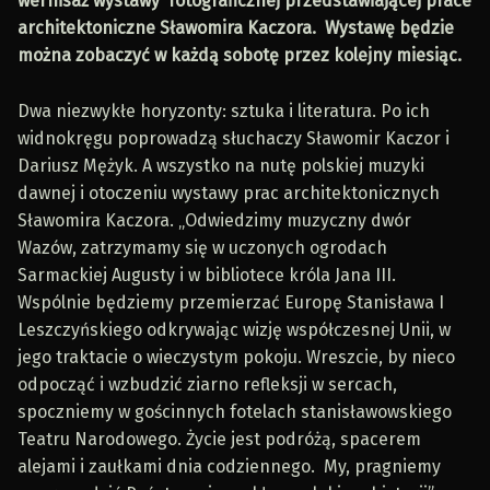
wernisaż wystawy fotograficznej przedstawiającej prace
architektoniczne Sławomira Kaczora. Wystawę będzie
można zobaczyć w każdą sobotę przez kolejny miesiąc.
Dwa niezwykłe horyzonty: sztuka i literatura. Po ich
widnokręgu poprowadzą słuchaczy Sławomir Kaczor i
Dariusz Mężyk. A wszystko na nutę polskiej muzyki
dawnej i otoczeniu wystawy prac architektonicznych
Sławomira Kaczora. „Odwiedzimy muzyczny dwór
Wazów, zatrzymamy się w uczonych ogrodach
Sarmackiej Augusty i w bibliotece króla Jana III.
Wspólnie będziemy przemierzać Europę Stanisława I
Leszczyńskiego odkrywając wizję współczesnej Unii, w
jego traktacie o wieczystym pokoju. Wreszcie, by nieco
odpocząć i wzbudzić ziarno refleksji w sercach,
spoczniemy w gościnnych fotelach stanisławowskiego
Teatru Narodowego. Życie jest podróżą, spacerem
alejami i zaułkami dnia codziennego. My, pragniemy