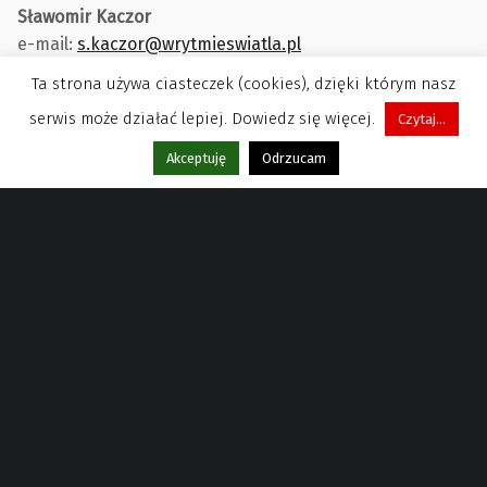
Sławomir Kaczor
e-mail:
s.kaczor@wrytmieswiatla.pl
Ta strona używa ciasteczek (cookies), dzięki którym nasz
serwis może działać lepiej. Dowiedz się więcej.
Czytaj...
Menu
Akceptuję
Odrzucam