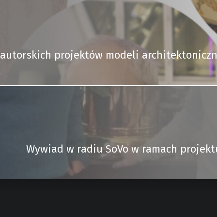
autorskich projektów modeli architektonic
Wywiad w radiu SoVo w ramach projektu