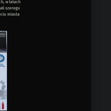
ch, w latach
ali szeregu
yciu miasta