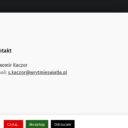
ntakt
womir Kaczor
ail:
s.kaczor@wrytmieswiatla.pl
j.
Czytaj...
Akceptuję
Odrzucam