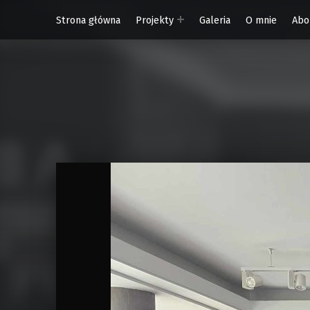
Strona główna
Projekty
Galeria
O mnie
Abo
W Rytmie Światła – miasto wyobrażone