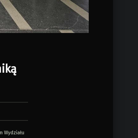
niką
em Wydziału