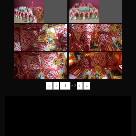
«
‹
z
2
›
»