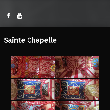
Sławomir Kaczor
Sławomir Kaczor
W Rytmie Światła – miasto wyobrażone
Sainte Chapelle