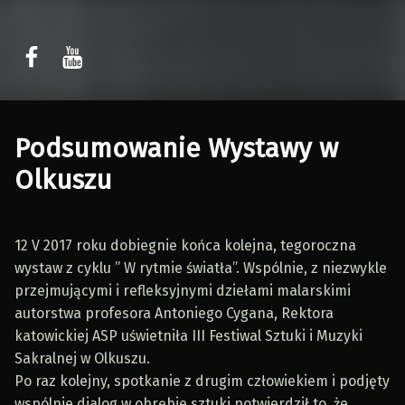
Sławomir Kaczor
Sławomir Kaczor
W Rytmie Światła – miasto wyobrażone
Podsumowanie Wystawy w
Olkuszu
12 V 2017 roku dobiegnie końca kolejna, tegoroczna
wystaw z cyklu ” W rytmie światła”. Wspólnie, z niezwykle
przejmującymi i refleksyjnymi dziełami malarskimi
autorstwa profesora Antoniego Cygana, Rektora
katowickiej ASP uświetniła III Festiwal Sztuki i Muzyki
Sakralnej w Olkuszu.
Po raz kolejny, spotkanie z drugim człowiekiem i podjęty
wspólnie dialog w obrębie sztuki potwierdził to, że