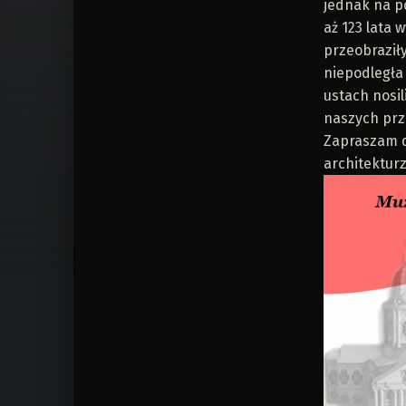
jednak na p
aż 123 lata 
przeobraziły
niepodległa
ustach nosi
naszych przo
Zapraszam d
architektur