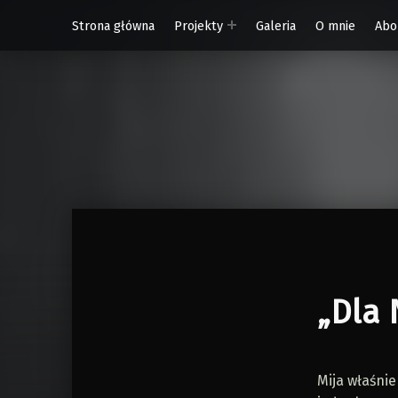
Strona główna
Projekty
Galeria
O mnie
Abo
W Rytmie Światła – miasto wyobrażone
„Dla 
Mija właśnie