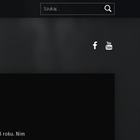
Szukaj:
Sławomir Kac
Sławomir
8 roku. Nim