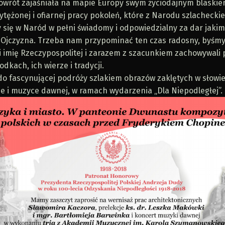
owrót zajaśniała na mapie Europy swym życiodajnym blaskie
wytężonej i ofiarnej pracy pokoleń, które z Narodu szlachecki
 się w Naród w pełni świadomy i odpowiedzialny za dar jakim 
 Ojczyzna. Trzeba nam przypominać ten czas radosny, byśm
li imię Rzeczypospolitej i zarazem z szacunkiem zachowywali
dkach, ich wierze i tradycji.
o fascynującej podróży szlakiem obrazów zaklętych w słowie
ze i muzyce dawnej, w ramach wydarzenia „Dla Niepodległej”.