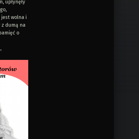
m, upłynęły
ego,
jest wolna i
y z dumą na
 pamięć o
,