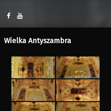
Sławomir Kaczor
Sławomir Kaczor
W Rytmie Światła – miasto wyobrażone
Wielka Antyszambra