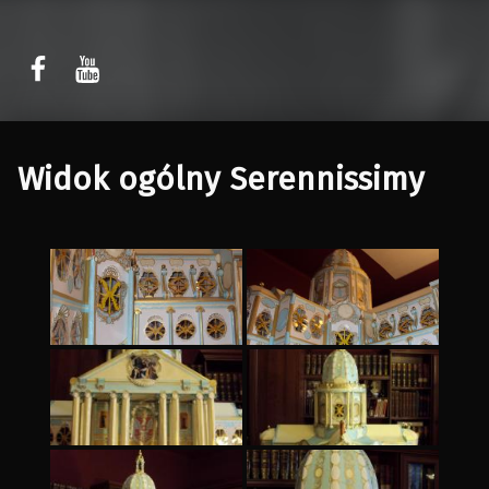
Sławomir Kaczor
Sławomir Kaczor
W Rytmie Światła – miasto wyobrażone
Widok ogólny Serennissimy