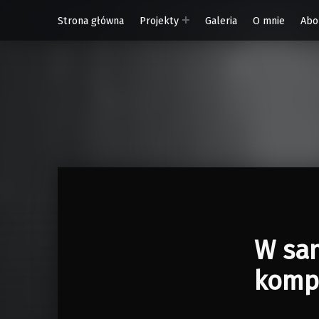
Strona główna
Projekty
Galeria
O mnie
Abo
W Rytmie Światła – miasto wyobrażone
W san
komp