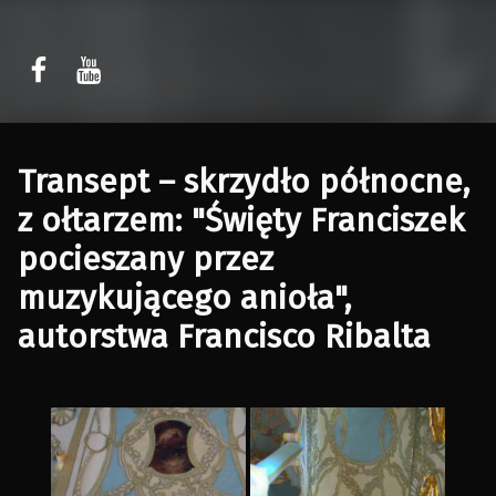
Sławomir Kaczor
Sławomir Kaczor
W Rytmie Światła – miasto wyobrażone
Transept – skrzydło północne,
z ołtarzem: "Święty Franciszek
pocieszany przez
muzykującego anioła",
autorstwa Francisco Ribalta