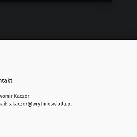
ntakt
womir Kaczor
ail:
s.kaczor@wrytmieswiatla.pl