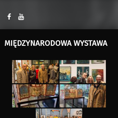
Sławomir Kaczor
Sławomir Kaczor
W Rytmie Światła – miasto wyobrażone
MIĘDZYNARODOWA WYSTAWA