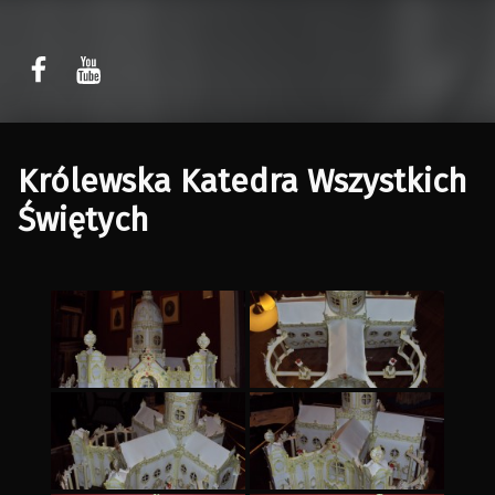
Sławomir Kaczor
Sławomir Kaczor
W Rytmie Światła – miasto wyobrażone
Królewska Katedra Wszystkich
Świętych