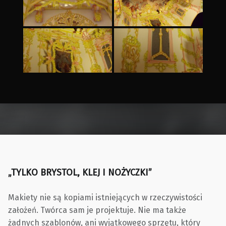
Skip back to main navigation
„TYLKO BRYSTOL, KLEJ I NOŻYCZKI”
Makiety nie są kopiami istniejących w rzeczywistości
założeń. Twórca sam je projektuje. Nie ma także
żadnych szablonów, ani wyjątkowego sprzętu, który