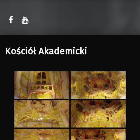
Sławomir Kaczor
Sławomir Kaczor
W Rytmie Światła – miasto wyobrażone
Kościół Akademicki