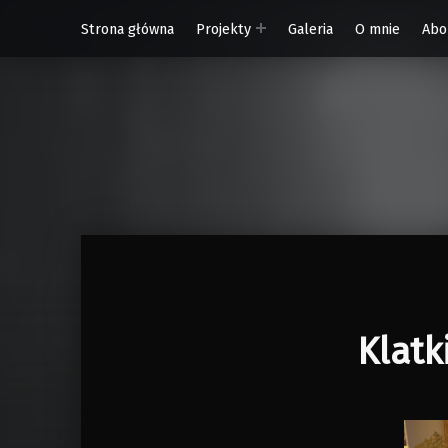
Strona główna
Projekty
Galeria
O mnie
Abo
W Rytmie Światła – miasto wyobrażone
Klatk