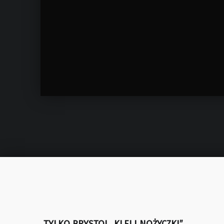
Skip back to main navigation
„TYLKO BRYSTOL, KLEJ I NOŻYCZKI”