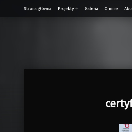
Strona główna
Projekty
Galeria
O mnie
Abo
W Rytmie Światła – miasto wyobrażone
certy