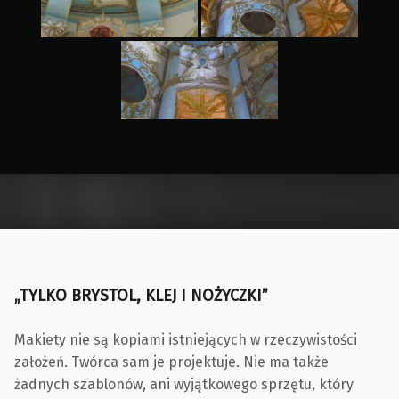
Skip back to main navigation
„TYLKO BRYSTOL, KLEJ I NOŻYCZKI”
Makiety nie są kopiami istniejących w rzeczywistości
założeń. Twórca sam je projektuje. Nie ma także
żadnych szablonów, ani wyjątkowego sprzętu, który