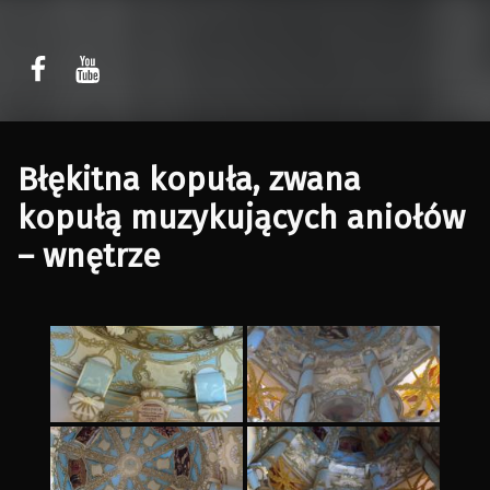
Sławomir Kaczor
Sławomir Kaczor
W Rytmie Światła – miasto wyobrażone
Błękitna kopuła, zwana
kopułą muzykujących aniołów
– wnętrze