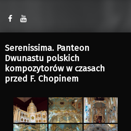
Sławomir Kaczor
Sławomir Kaczor
W Rytmie Światła – miasto wyobrażone
Serenissima. Panteon
Dwunastu polskich
kompozytorów w czasach
przed F. Chopinem