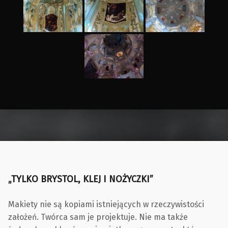
Skip back to main navigation
„TYLKO BRYSTOL, KLEJ I NOŻYCZKI”
Makiety nie są kopiami istniejących w rzeczywistości
założeń. Twórca sam je projektuje. Nie ma także