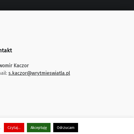
ntakt
womir Kaczor
ail:
s.kaczor@wrytmieswiatla.pl
j.
Czytaj...
Akceptuję
Odrzucam