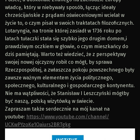
władcę, który w niebywały sposób, łącząc ideały
chrześcijańskie z prądami oświeceniowymi wcielał w
życie to, o czym pisał w swoich traktatach filozoficznych.
Lotaryngia, na tronie której zasiadł w 1736 roku po
latach tułaczki stała się szybko jego drugim domem,i
prawdziwym oczkiem w głowie, o czym mieszkańcy do
dziś pamiętają. Warto też wiedzieć, że z perspektywy
swojej nowej ojczyzny robił co mógł, by sprawa
Rzeczpospolitej, a zwłaszcza pokoju powszechnego były
zawsze ważnym elementem życia politycznego,
społecznego, kulturalnego i gospodarczego kontynentu.
Nie ma wątpliwości, że Stanisław I Leszczyński mógłby
być naszą, polską wizytówką w świecie.
Zapraszam także serdecznie na mój kanał na
youtube:
https://www.youtube.com/
channel/
UCKwPYzoKe1Oaiurs2BRTgkg