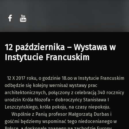
Sławomir Kaczor
Sławomir Kaczor
W Rytmie Światła – miasto wyobrażone
12 października – Wystawa w
Instytucie Francuskim
12 X 2017 roku, o godzinie 18.oo w Instytucie Francuskim
odbędzie się kolejny wernisaż wystawy prac
architektonicznych, połączony z celebracją 340 rocznicy
urodzin Króla filozofa – dobroczyńcy Stanisława I
Leszczyńskiego, króla pokoju, na czasy niepokoju.
Wspólnie z Panią profesor Małgorzatą Durbas i
gośćmi będziemy wspominać tego niedocenianego w
Polsce, a doskonale znanego na zachodzie Europy